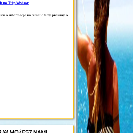
ch na TripAdvisor
tu o informacje na temat oferty prosimy o
 2 (4) MOŻESZ NAM!