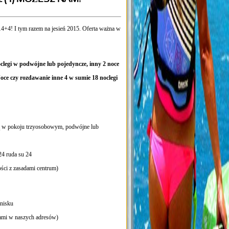
14+4! I tym razem na jesień 2015. Oferta ważna w
legi w podwójne lub pojedyncze, inny 2 noce
oce czy rozdawanie inne 4 w sumie 18 noclegi
ją w pokoju trzyosobowym, podwójne lub
24 ruda su 24
ości z zasadami centrum)
tnisku
 nami w naszych adresów)