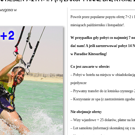
 wygasa w
Powrót przez popularne popytu ofertę 7+2 i 
miesiącach październiku i listopadzie!.
W przypadku gdy pobyt co najmniej 7 noc
dać nam! A jeśli zarezerwować pobyt 14 N
w Paradise Kitesurfing!
Co jest zawarte w ofercie:
– Pobyt w hotelu na miejscu w obiadokolac
pojedyncze
– Prywatny transfer do iz lotniska czynnego 
– Korzystanie ze spa (z zastrzeżeniem zgodn
Nie obejmuje ofertę:
– Wizy wjazdowe + 25 dolarów, płatne na lo
– Lot samolotu (informacji skontaktuj się z