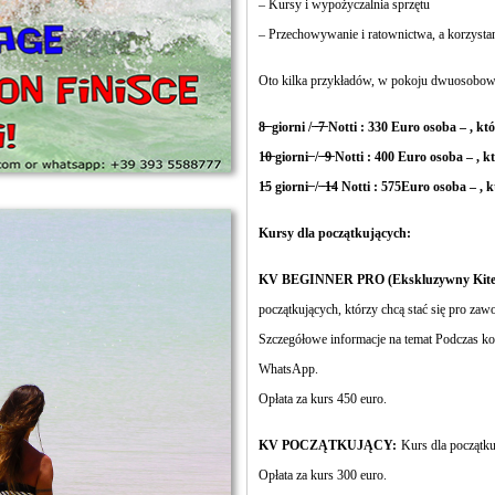
– Kursy i wypożyczalnia sprzętu
– Przechowywanie i ratownictwa, a korzystan
Oto kilka przykładów, w pokoju dwuosobo
8̶ ̶ giorni / ̶ ̶7̶ Notti : 330 Euro osoba – , k
1̶0̶ giorni ̶ / ̶ ̶9̶ Notti : 400 Euro osoba – , 
1̶5 giorni ̶ / ̶ ̶1̶4 Notti : 575Euro osoba – ,
Kursy dla początkujących:
KV BEGINNER PRO (Ekskluzywny Kites
początkujących, którzy chcą stać się pro za
Szczegółowe informacje na temat
Podczas kon
WhatsApp.
Opłata za kurs 450 euro.
KV POCZĄTKUJĄCY:
Kurs dla początku
Opłata za kurs 300 euro.