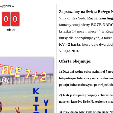
 wygasa w
Zapraszamy na Święta Bożego N
0
0
Villa di Ras Sudr,
Raj Kitesurfi
fantastycznej oferty
BOŻE NARO
Minuti
książka 14 noce i więcej 4 w Rega
kursy dla początkujących, a takż
KV +2 karta
, który daje dwa do
Village 2016!
Oferta obejmuje:
1) Dwa dni wolne od co najmniej 7 n
lub potrójne lub cztery noce za darmo
pokoju jednoosobowym, podwójne lub 
2) Jeśli jesteś początkujący i chcesz 
naszych kursów, Boże Narodzenie moż
3) Przyjdź do Kite Village, na Boże Na