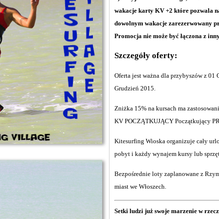
wakacje karty KV +2 które pozwala 
dowolnym wakacje zarezerwowany prz
Promocja nie może być łączona z in
Szczegóły oferty:
Oferta jest ważna dla przybyszów z 0
Grudzień 2015.
Zniżka 15% na kursach ma zastosowani
KV POCZĄTKUJĄCY Początkujący PR
Kitesurfing Wioska organizuje cały urlop
pobyt i każdy wynajem kursy lub sprzęt
Bezpośrednie loty zaplanowane z Rzym
miast we Włoszech.
Setki ludzi już swoje marzenie w rzec