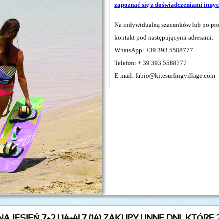
zapoznać się z doświadczeniami inny
Na indywidualną szacunków lub po pros
kontakt pod następującymi adresami:
WhatsApp: +39 393 5588777
Telefon: + 39 393 5588777
E-mail: fabio@kitesurfingvillage.com
JESIEŃ 7+2 I 14+4! 7 (14) ZAKUPY I INNE DNI, KTÓRE