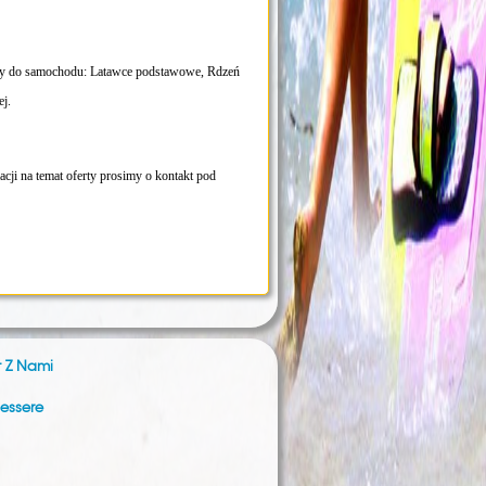
iały do ​​samochodu: Latawce podstawowe, Rdzeń
ej.
cji na temat oferty prosimy o kontakt pod
t Z Nami
nessere