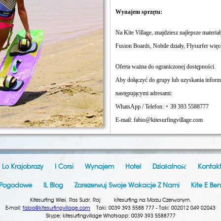
Wynajem sprzętu:
Na Kite Village, znajdziesz najlepsze mater
Fusion Boards, Nobile działy, Flysurfer więc
Oferta ważna do ograniczonej dostępności.
Aby dołączyć do grupy lub uzyskania informa
następującymi adresami:
WhatsApp / Telefon: + 39 393 5588777
E-mail: fabio@kitesurfingvillage.com
Lo Krajobrazy
I Corsi
Wynajem
Hotel
Działalność
Kontak
 Pogodowe
IL Blog
Zarezerwuj Swoje Wakacje Z Nami
Kite E Be
Kitesurfing Wieś, Ras Sudr. Raj kitesurfing na Morzu Czerwonym.
E-mail:
fabio@kitesurfingvillage.com
Taki: 0039 393 5588 777 - Taki: 002012 049 02043
Skype: kitesurfingvillage Whatsapp: 0039 393 5588777