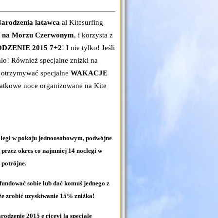
arodzenia latawca
al Kitesurfing
ng na Morzu Czerwonym
, i korzysta z
DZENIE 2015 7+2
! I nie tylko! Jeśli
lo! Również specjalne zniżki na
e otrzymywać specjalne
WAKACJE
datkowe noce organizowane na Kite
oclegi w pokoju jednoosobowym, podwójne
 przez okres co najmniej 14 noclegi w
potrójne.
zafundować sobie lub dać komuś jednego z
e zrobić uzyskiwanie 15% zniżka!
rodzenie 2015 e ricevi la speciale