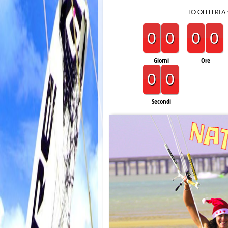
TO OFFFERTA
0
0
0
0
Giorni
Ore
0
0
Secondi