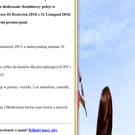
na dodawanie dwudniowy pobyt w
ez 01 Kwiecień 2016 z 31 Listopad 2016.
nymi promocjami.
1 Grudzień 2015 z maksymalną zamian 31
e tylko do kursów dla początkujących KV i
O.
 w prosty i szybki. Lot samolotu, transfer,
.
u i Mediolanu lotów oraz lotów z innych
zywistość z nami!
Kliknij tutaj, aby