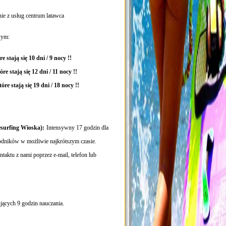
ie z usług centrum latawca
wym:
tóre stają się 10 dni / 9 nocy !!
które stają się 12 dni / 11 nocy !!
 które stają się 19 dni / 18 nocy !!
urfing Wioska):
Intensywny 17 godzin dla
wodników w możliwie najkrótszym czasie.
taktu z nami poprzez e-mail, telefon lub
jących 9 godzin nauczania.