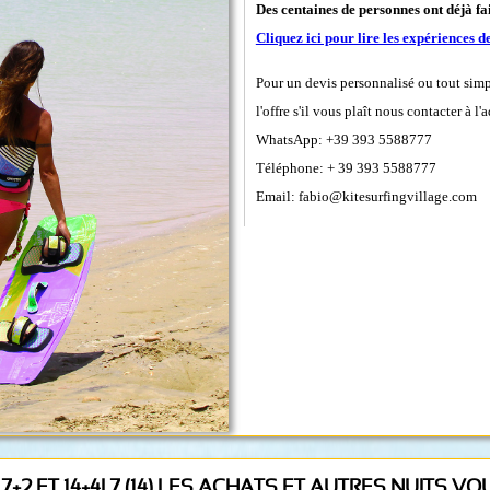
Des centaines de personnes ont déjà fai
Cliquez ici pour lire les expériences 
Pour un devis personnalisé ou tout sim
l'offre s'il vous plaît nous contacter à l'
WhatsApp: +39 393 5588777
Téléphone: + 39 393 5588777
Email: fabio@kitesurfingvillage.com
2 ET 14+4! 7 (14) LES ACHATS ET AUTRES NUITS V