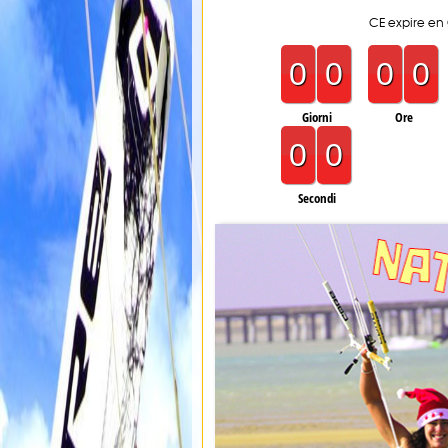
CE expire en
0
0
0
0
Giorni
Ore
0
0
Secondi