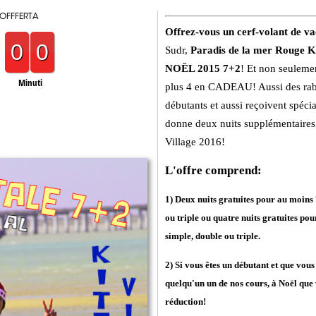
 OFFFERTA
Offrez-vous un cerf-volant de v
0
0
Sudr,
Paradis de la mer Rouge K
NOËL 2015 7+2
! Et non seulemen
Minuti
plus 4 en CADEAU! Aussi des raba
débutants et aussi reçoivent spéci
donne deux nuits supplémentaires 
Village 2016!
L'offre comprend:
1) Deux nuits gratuites pour au moins
ou triple ou quatre nuits gratuites p
simple, double ou triple.
2) Si vous êtes un débutant et que vo
quelqu'un un de nos cours, à Noël que
réduction!