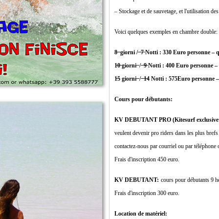
– Stockage et de sauvetage, et l'utilisation des
Voici quelques exemples en chambre double:
8̶ ̶ giorni / ̶ ̶7̶ Notti : 330 Euro personne 
1̶0̶ giorni ̶ / ̶ ̶9̶ Notti : 400 Euro personn
1̶5 giorni ̶ / ̶ ̶1̶4 Notti : 575Euro personn
Cours pour débutants:
KV DEBUTANT PRO (Kitesurf exclusive V
veulent devenir pro riders dans les plus brefs 
contactez-nous par courriel ou par téléphon
Frais d'inscription 450 euro.
KV DEBUTANT:
cours pour débutants 9 he
Frais d'inscription 300 euro.
Location de matériel: