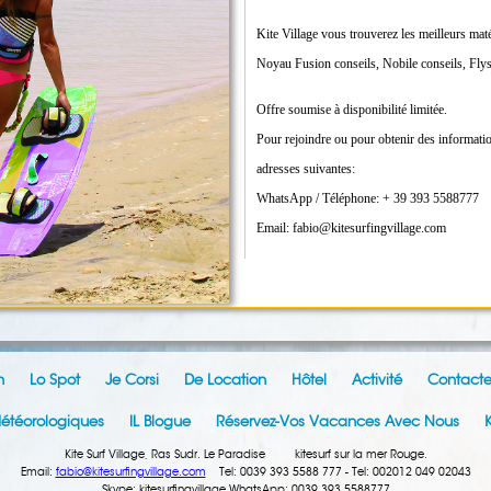
Kite Village vous trouverez les meilleurs maté
Noyau
Fusion conseils, Nobile conseils, Flys
Offre soumise à disponibilité limitée.
Pour rejoindre ou pour obtenir des information
adresses suivantes:
WhatsApp / Téléphone: + 39 393 5588777
Email: fabio@kitesurfingvillage.com
n
Lo Spot
Je Corsi
De Location
Hôtel
Activité
Contacte
étéorologiques
IL Blogue
Réservez-Vos Vacances Avec Nous
K
Kite Surf Village, Ras Sudr. Le Paradise kitesurf sur la mer Rouge.
Email:
fabio@kitesurfingvillage.com
Tel: 0039 393 5588 777 - Tel: 002012 049 02043
Skype: kitesurfingvillage WhatsApp: 0039 393 5588777