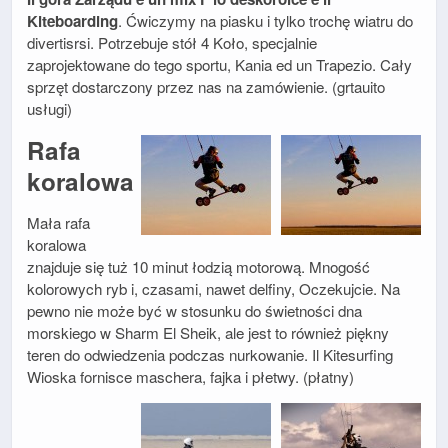
Kiteboarding
. Ćwiczymy na piasku i tylko trochę wiatru do
divertisrsi. Potrzebuje stół 4 Koło, specjalnie
zaprojektowane do tego sportu, Kania ed un Trapezio. Cały
sprzęt dostarczony przez nas na zamówienie. (grtauito
usługi)
Rafa
koralowa
Mała rafa
koralowa
znajduje się tuż 10 minut łodzią motorową. Mnogość
kolorowych ryb i, czasami, nawet delfiny, Oczekujcie. Na
pewno nie może być w stosunku do świetności dna
morskiego w Sharm El Sheik, ale jest to również piękny
teren do odwiedzenia podczas nurkowanie. Il Kitesurfing
Wioska fornisce maschera, fajka i płetwy. (płatny)