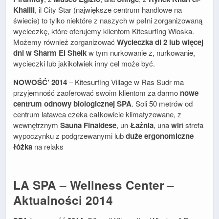
Khalili
, il City Star (największe centrum handlowe na
świecie) to tylko niektóre z naszych w pełni zorganizowaną
wycieczkę, które oferujemy klientom Kitesurfing Wioska.
Możemy również zorganizować
Wycieczka di 2 lub więcej
dni w Sharm El Sheik
w tym nurkowanie z, nurkowanie,
wycieczki lub jakikolwiek inny cel może być.
NOWOŚĆ’ 2014
– Kitesurfing Village w Ras Sudr ma
przyjemność zaoferować swoim klientom za darmo
nowe
centrum odnowy biologicznej SPA
. Soli 50 metrów od
centrum latawca czeka całkowicie klimatyzowane, z
wewnętrznym
Sauna Finaldese
, un
Łaźnia
, una
wir
i strefa
wypoczynku z podgrzewanymi lub
duże ergonomiczne
łóżka
na relaks
LA SPA – Wellness Center –
Aktualności 2014