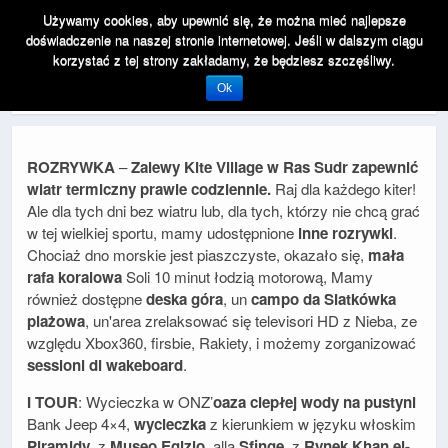
Używamy cookies, aby upewnić się, że można mieć najlepsze
doświadczenie na naszej stronie internetowej. Jeśli w dalszym ciągu
korzystać z tej strony zakładamy, że będziesz szczęśliwy.
Działalność
Ok
ROZRYWKA
–
Zalewy Kite Village w Ras Sudr zapewnić
wiatr termiczny prawie codziennie.
Raj dla każdego kiter!
Ale dla tych dni bez wiatru lub, dla tych, którzy nie chcą grać
w tej wielkiej sportu, mamy udostępnione
inne rozrywki
.
Chociaż dno morskie jest piaszczyste, okazało się,
mała
rafa koralowa
Soli 10 minut łodzią motorową, Mamy
również dostępne
deska góra
, un
campo da Siatkówka
plażowa
, un'area zrelaksować się televisori HD z Nieba, ze
względu Xbox360, firsbie, Rakiety, i możemy zorganizować
sessioni di wakeboard
.
I TOUR
: Wycieczka w ONZ’
oaza ciepłej wody na pustyni
Bank Jeep 4×4,
wycieczka
z kierunkiem w języku włoskim
Piramidy
, z
Museo Egizio
, alla
Sfinge
, z
Rynek Khan el-