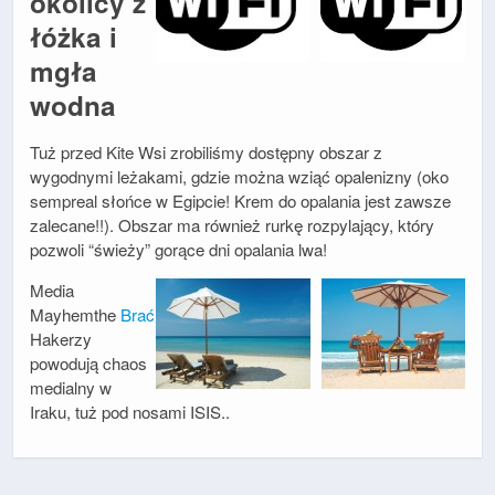
okolicy z
łóżka i
mgła
wodna
Tuż przed Kite Wsi zrobiliśmy dostępny obszar z
wygodnymi leżakami, gdzie można wziąć opalenizny (oko
sempreal słońce w Egipcie! Krem do opalania jest zawsze
zalecane!!). Obszar ma również rurkę rozpylający, który
pozwoli “świeży” gorące dni opalania lwa!
Media
Mayhemthe
Brać
Hakerzy
powodują chaos
medialny w
Iraku, tuż pod nosami ISIS..