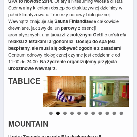
SPA to nowość 2014
. Ofiary il Kitesurfing Wioska di Ras
Sudr
wolny
klientom dostęp do ekskluzywnej dzielnicy w
pełni klimatyzowane Trenerzy odnowy biologicznej.
Wewnątrz znajduje się
Sauna Finlandia
ese całkowicie
drewniane, jak zwykle, un
parowy
z esencji
aromatycznych, una
jacuzzi z potężnym Gett
I e un’
strefa
relaksu z leżakami argonomici
.
Dostęp do spa jest
bezpłatny, ale musi się odbywać zgodnie z zasadami
.
Centrum odnowy biologicznej czynne jest codziennie od
11:00 do 24:00.
Na życzenie organizujemy przyjęcia
urodzinowe wewnątrz
.
TABLICE
MOUNTAIN
Il góra Zarządu e un mix F lo deskorolce e il