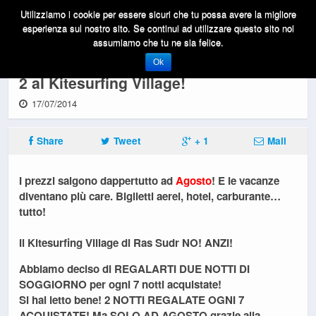
Utilizziamo i cookie per essere sicuri che tu possa avere la migliore
esperienza sul nostro sito. Se continui ad utilizzare questo sito noi
assumiamo che tu ne sia felice.
BATTI LA CRISI! Speciale AGOSTO 7 +
Ok
2 al Kitesurfing Village!
17/07/2014
Share
Tweet
+ 1
Mail
I prezzi salgono dappertutto ad
Agosto
! E le vacanze
diventano più care. Biglietti aerei, hotel, carburante…
tutto!
Il Kitesurfing Village di Ras Sudr NO! ANZI!
Abbiamo deciso di REGALARTI DUE NOTTI DI
SOGGIORNO per ogni 7 notti acquistate!
Si hai letto bene! 2 NOTTI REGALATE OGNI 7
ACQUISTATE! Ma SOLO AD AGOSTO grazie alla