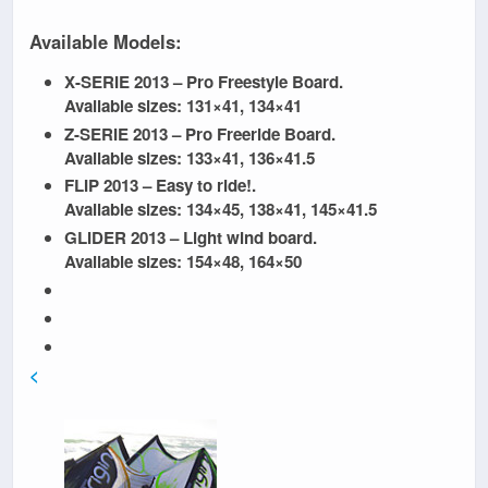
Available Models:
X-SERIE 2013
– Pro Freestyle Board.
Available sizes:
131×41, 134×41
Z-SERIE 2013
– Pro Freeride Board.
Available sizes:
133×41, 136×41.5
FLIP 2013
– Easy to ride!.
Available sizes:
134×45, 138×41, 145×41.5
GLIDER 2013
– Light wind board.
Available sizes:
154×48, 164×50
<