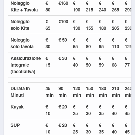
Noleggio
€
€160
€
€
€
€
€
Kite + Tavola
80
190
215
240
265
290
Noleggio
€
€100
€
€
€
€
€
solo Kite
65
130
155
180
205
230
Noleggio
€
€ 50
€
€
€
€
€
solo tavola
30
65
80
95
110
125
Assicurazione
€
€ 30
€
€
€
€
€
integrale
15
40
50
59
68
77
(facoltativa)
Durata in
45
90
120
150
180
210
240
Minuti
min
min
min
min
min
min
min
Kayak
€
€ 20
€
€
€
€
€
10
25
30
35
40
45
SUP
€
€ 20
€
€
€
€
€
10
25
30
35
40
45