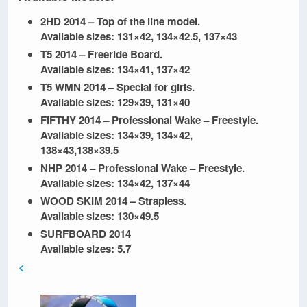
2HD 2014
– Top of the line model.
Available sizes:
131×42, 134×42.5, 137×43
T5 2014
– Freeride Board.
Available sizes:
134×41, 137×42
T5 WMN 2014
– Special for girls.
Available sizes:
129×39, 131×40
FIFTHY 2014
– Professional Wake – Freestyle.
Available sizes:
134×39, 134×42,
138×43,138×39.5
NHP 2014
– Professional Wake – Freestyle.
Available sizes:
134×42, 137×44
WOOD SKIM 2014
– Strapless.
Available sizes:
130×49.5
SURFBOARD 2014
Available sizes:
5.7
<