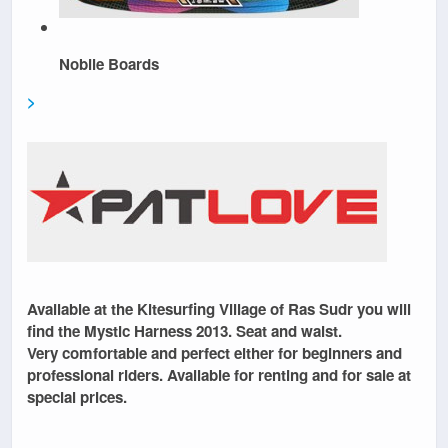
Nobile Boards
>
Available at the
Kitesurfing Village of Ras Sudr
you will
find the
Mystic Harness
2013.
Seat and waist
.
Very
comfortable
and perfect either for beginners and
professional riders. Available for
renting
and
for sale at
special prices
.