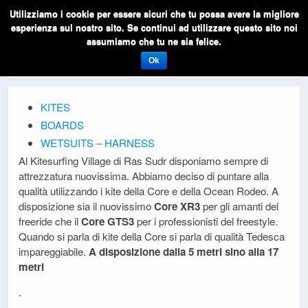
Utilizziamo i cookie per essere sicuri che tu possa avere la migliore
esperienza sul nostro sito. Se continui ad utilizzare questo sito noi
assumiamo che tu ne sia felice.
Noleggio
Ok
KITES
BOARDS
WETSUITS – HARNESS
Al Kitesurfing Village di Ras Sudr disponiamo sempre di
attrezzatura nuovissima. Abbiamo deciso di puntare alla
qualità utilizzando i kite della Core e della Ocean Rodeo. A
disposizione sia il nuovissimo
Core XR3
per gli amanti del
freeride che il
Core GTS3
per i professionisti del freestyle.
Quando si parla di kite della Core si parla di qualità Tedesca
impareggiabile.
A disposizione dalla 5 metri sino alla 17
metri
.