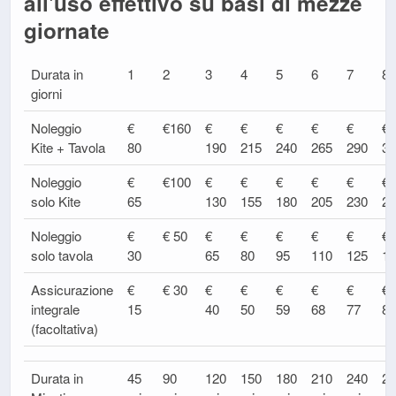
all'uso effettivo su basi di mezze
giornate
Durata in
1
2
3
4
5
6
7
8
giorni
Noleggio
€
€160
€
€
€
€
€
€
Kite + Tavola
80
190
215
240
265
290
31
Noleggio
€
€100
€
€
€
€
€
€
solo Kite
65
130
155
180
205
230
25
Noleggio
€
€ 50
€
€
€
€
€
€
solo tavola
30
65
80
95
110
125
14
Assicurazione
€
€ 30
€
€
€
€
€
€
integrale
15
40
50
59
68
77
86
(facoltativa)
Durata in
45
90
120
150
180
210
240
27