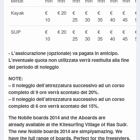
Minuti
min
min
min
min
min
min
min
mi
Kayak
€
€ 20
€
€
€
€
€
€
10
25
30
35
40
45
50
SUP
€
€ 20
€
€
€
€
€
€
10
25
30
35
40
45
50
- L'assicurazione (opzionale) va pagata in anticipo.
L'eventuale quota non utilizzata verrà restituita alla fine
del periodo di noleggio
NOTE:
– Il noleggio dell’attrezzatura successivo ad un corso
completo di 9 ore verrà scontato del 20%.
– Il noleggio dell’attrezzatura successivo ad un corso
completo di 6 ore verrà scontato del 15%.
The
Nobile boards 2014
and the
Aboards
are
already
available
at the
Kitesurfing Village of Ras Sudr
.
The
new Nobile boards 2014
are simply
amazing
. We
have the
full range of boards
. Perfect for the
freestylers
,