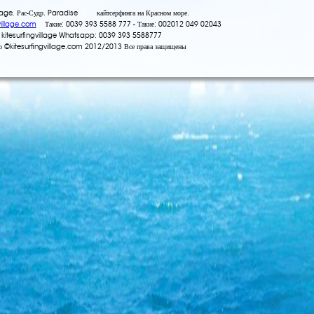
llage, Рас-Судр. Paradise кайтсерфинга на Красном море.
village.com
Такие: 0039 393 5588 777 - Такие: 002012 049 02043
 kitesurfingvillage Whatsapp: 0039 393 5588777
во ©kitesurfingvillage.com 2012/2013 Все права защищены