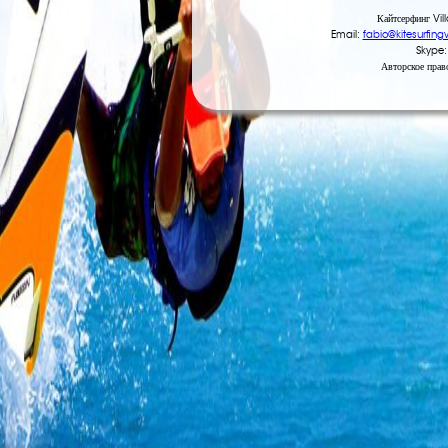
Кайтсерфинг Vi
Email:
fabio@kitesurfing
Skype:
Авторское пра