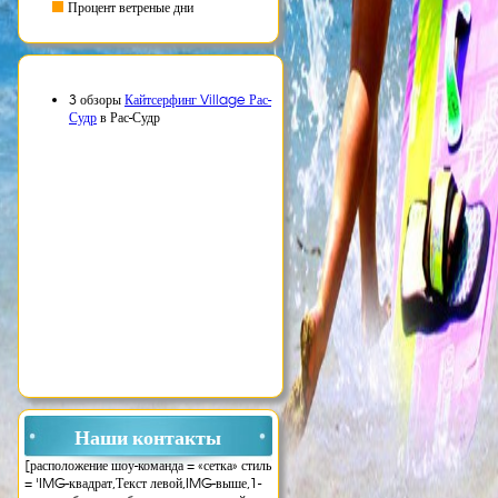
Процент ветреные дни
3 обзоры
Кайтсерфинг Village Рас-
Судр
в Рас-Судр
Наши контакты
[расположение шоу-команда = «сетка» стиль
= 'IMG-квадрат,Текст левой,IMG-выше,1-