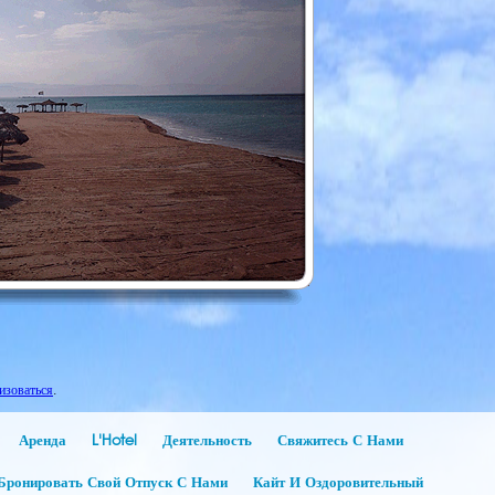
изоваться
.
Аренда
L'Hotel
Деятельность
Свяжитесь С Нами
Бронировать Свой Отпуск С Нами
Кайт И Оздоровительный