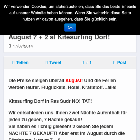
Wir verwenden Cookies, um sicherzustellen, dass Sie das beste Erlebnis
auf unserer Website haben können. Wenn Sie weiterhin diese Seite
nutzen wir davon ausgehen, dass Sie glücklich sein.
Maßnahmen gegen die Krise! Sonder
Ok
August 7 + 2 al Kitesurfing Dorf!
17/07/2014
Teilen
Tweet
+ 1
Post
Die Preise steigen überall
August
! Und die Ferien
werden teurer. Flugtickets, Hotel, Kraftstoff…alle!
Kitesurfing Dorf in Ras Sudr NO! TAT!
Wir entschieden uns, Ihnen zwei Nächte Aufenthalt für
jeden zu geben, 7 Nächte gekauft!
Sie haben es richtig gelesen! 2 Geben Sie jedem
NÄCHTE 7 GEKAUFT! Aber erst im August durch die