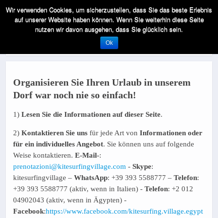
Wir verwenden Cookies, um sicherzustellen, dass Sie das beste Erlebnis
auf unserer Website haben können. Wenn Sie weiterhin diese Seite
nutzen wir davon ausgehen, dass Sie glücklich sein.
BUCHEN SIE IHREN URLAUB MIT UNS
Ok
Organisieren Sie Ihren Urlaub in unserem
Dorf war noch nie so einfach!
1)
Lesen Sie die Informationen auf dieser Seite
.
2)
Kontaktieren Sie uns
für jede Art von
Informationen oder
für ein individuelles Angebot
. Sie können uns auf folgende
Weise kontaktieren.
E-Mail-
:
prenotazioni@kitesurfingvillage.com
-
Skype
:
kitesurfingvillage –
WhatsApp
: +39 393 5588777 –
Telefon
:
+39 393 5588777 (aktiv, wenn in Italien) -
Telefon
: +2 012
04902043 (aktiv, wenn in Ägypten) -
Facebook
:
https://www.facebook.com/
kitesurfing.village.egypt