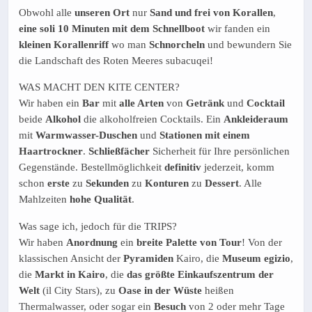
Obwohl alle
unseren Ort
nur
Sand und frei von Korallen
,
eine soli 10 Minuten mit dem Schnellboot
wir fanden ein
kleinen Korallenriff
wo man
Schnorcheln
und bewundern Sie
die Landschaft des Roten Meeres subacuqei!
WAS MACHT DEN KITE CENTER?
Wir haben ein
Bar
mit
alle Arten
von
Getränk
und
Cocktail
beide
Alkohol
die alkoholfreien Cocktails. Ein
Ankleideraum
mit
Warmwasser-Duschen
und
Stationen mit einem
Haartrockner
.
Schließfächer
Sicherheit für Ihre persönlichen
Gegenstände. Bestellmöglichkeit
definitiv
jederzeit, komm
schon
erste
zu
Sekunden
zu
Konturen
zu
Dessert
. Alle
Mahlzeiten
hohe Qualität
.
Was sage ich, jedoch für die TRIPS?
Wir haben
Anordnung
ein
breite Palette von Tour
! Von der
klassischen Ansicht der
Pyramiden
Kairo, die
Museum egizio
,
die
Markt in Kairo
, die
das größte Einkaufszentrum der
Welt
(il City Stars), zu
Oase in der Wüste
heißen
Thermalwasser, oder sogar ein
Besuch
von 2 oder mehr Tage