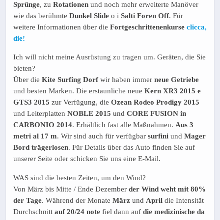
Sprünge
, zu
Rotationen
und noch mehr erweiterte Manöver
wie das berühmte
Dunkel Slide
o i
Salti Foren Off
. Für
weitere Informationen über die
Fortgeschrittenenkurse
clicca,
die!
Ich will nicht meine Ausrüstung zu tragen um. Geräten, die Sie
bieten?
Über die
Kite Surfing Dorf
wir haben immer
neue Getriebe
und besten Marken. Die erstaunliche neue
Kern XR3 2015 e
GTS3 2015
zur Verfügung, die
Ozean Rodeo Prodigy 2015
und Leiterplatten
NOBLE 2015
und
CORE FUSION in
CARBONIO 2014
. Erhältlich fast alle Maßnahmen.
Aus 3
metri al 17 m
. Wir sind auch für verfügbar
surfini
und
Mager
Bord trägerlosen
. Für Details über das Auto finden Sie auf
unserer Seite oder schicken Sie uns eine E-Mail.
WAS sind die besten Zeiten, um den Wind?
Von März bis Mitte / Ende Dezember
der Wind weht mit 80%
der Tage
. Während der Monate
März
und
April
die Intensität
Durchschnitt
auf 20/24 note
fiel dann auf
die medizinische da