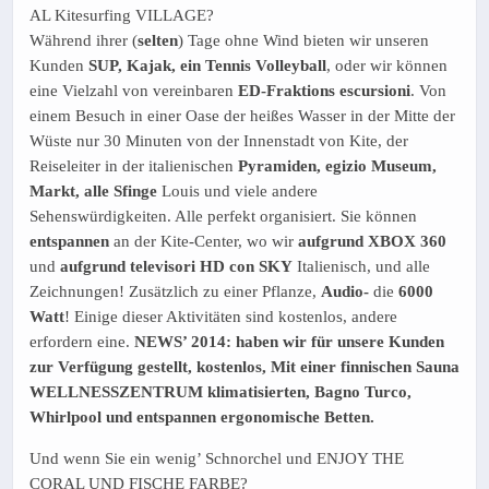
AL Kitesurfing VILLAGE?
Während ihrer (
selten
) Tage ohne Wind bieten wir unseren
Kunden
SUP, Kajak, ein Tennis Volleyball
, oder wir können
eine Vielzahl von vereinbaren
ED-Fraktions escursioni
. Von
einem Besuch in einer Oase der heißes Wasser in der Mitte der
Wüste nur 30 Minuten von der Innenstadt von Kite, der
Reiseleiter in der italienischen
Pyramiden, egizio Museum,
Markt, alle Sfinge
Louis und viele andere
Sehenswürdigkeiten. Alle perfekt organisiert. Sie können
entspannen
an der Kite-Center, wo wir
aufgrund XBOX 360
und
aufgrund televisori HD con SKY
Italienisch, und alle
Zeichnungen! Zusätzlich zu einer Pflanze,
Audio-
die
6000
Watt
! Einige dieser Aktivitäten sind kostenlos, andere
erfordern eine.
NEWS’ 2014: haben wir für unsere Kunden
zur Verfügung gestellt, kostenlos, Mit einer finnischen Sauna
WELLNESSZENTRUM klimatisierten, Bagno Turco,
Whirlpool und entspannen ergonomische Betten.
Und wenn Sie ein wenig’ Schnorchel und ENJOY THE
CORAL UND FISCHE FARBE?