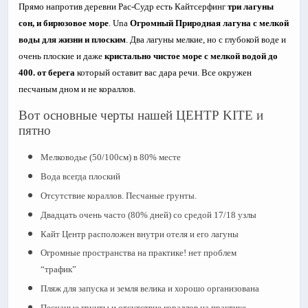
Прямо напротив деревни Рас-Судр есть Кайтсерфинг
три лагуны
сон, и бирюзовое море
. Una
Огромный Природная лагуна с мелкой
воды для жизни и плоским
. Два лагуны мелкие, но с глубокой воде и
очень плоские и даже
кристально чистое море с мелкой водой до
400. от берега
который оставит вас дара речи. Все окружен
песчаным дном и не кораллов.
Вот основные черты нашей ЦЕНТР KITE и
пятно
Мелководье (50/100см) в 80% месте
Вода всегда плоский
Отсутствие кораллов. Песчаные грунты.
Двадцать очень часто (80% дней) со средой 17/18 узлы
Кайт Центр расположен внутри отеля и его лагуны
Огромные пространства на практике! нет проблем
“трафик”
Пляж для запуска и земля велика и хорошо организована
Песчаные грунты и отсутствие кораллов на практике