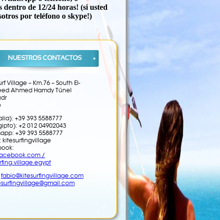
 dentro de 12/24 horas! (si usted
otros por teléfono o skype!)
NUESTROS CONTACTOS
urf Village – Km.76 – South El-
eed Ahmed Hamdy Túnel
udr
o
talia): +39 393 5588777
Egipto): +2 012 04902043
app: +39 393 5588777
 kitesurfingvillage
ook:
facebook.com /
rfing.village.egypt
:
fabio@kitesurfingvillage.com
esurfingvillage@gmail.com