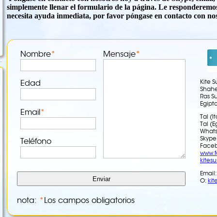
simplemente llenar el formulario de la página. Le responderemos
necesita ayuda inmediata, por favor póngase en contacto con nos
Nombre
*
Mensaje
*
Kite S
Edad
Shah
Ras S
Egipt
Email
*
Tal (I
Tal (
Whats
Skype:
Teléfono
Faceb
www.
kitesu
Email
O:
kit
nota:
*
Los campos obligatorios