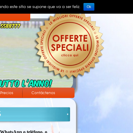
ndo este sitio se supone que va a ser feliz.
Ok
Precios
Contáctenos
S
 WhatsApp o teléfono, o