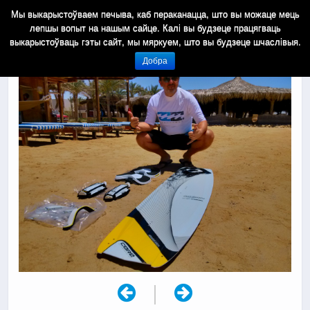
Мы выкарыстоўваем печыва, каб пераканацца, што вы можаце мець
лепшы вопыт на нашым сайце. Калі вы будзеце працягваць
выкарыстоўваць гэты сайт, мы мяркуем, што вы будзеце шчаслівыя.
Добра
|