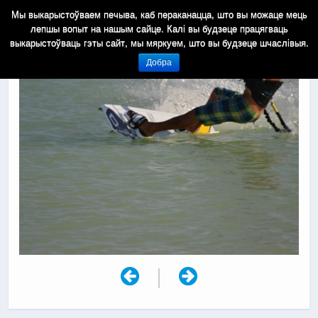
Мы выкарыстоўваем печыва, каб пераканацца, што вы можаце мець
лепшы вопыт на нашым сайце. Калі вы будзеце працягваць
выкарыстоўваць гэты сайт, мы мяркуем, што вы будзеце шчаслівыя.
Добра
|