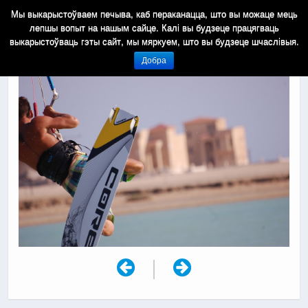
Мы выкарыстоўваем печыва, каб пераканацца, што вы можаце мець
лепшы вопыт на нашым сайце. Калі вы будзеце працягваць
выкарыстоўваць гэты сайт, мы мяркуем, што вы будзеце шчаслівыя.
Добра
|